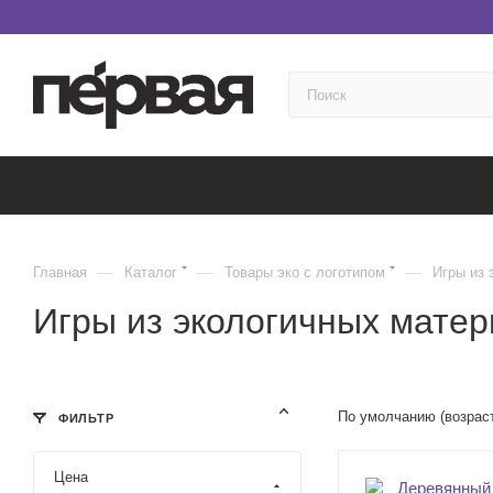
—
—
—
Главная
Каталог
Товары эко с логотипом
Игры из 
Игры из экологичных матер
По умолчанию (возрас
ФИЛЬТР
Цена