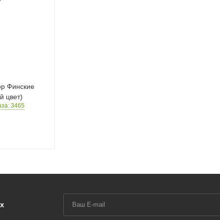
ор Финские
й цвет)
аза: 3465
х