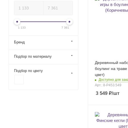
1 133
7 361
Бренд
Подбор по материалу
Деревянный набо
боулинг на траве
Подбор по цвету
цвет)
Доступно для зак
Арт.: 8-P453.549
3 549
₽
/шт