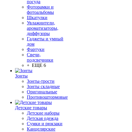
посуда
Фоторамки и
фотоальбомы
Шкатулки
Увлажнители,
ароматизаторы,
диффузоры
Гаджеты и умный
дом
Фартуки
Свечи,
подсвечники
+ ЕЩЕ 6
Зонты
Зонты-трости
Зонты складные
Оригинальные
Противоштормовые
Детские товары
Детские наборы
Детская одежда
Сумки и рюкзаки
Канцелярские