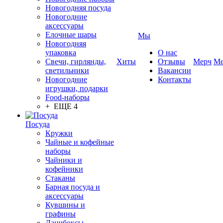
Новогодняя посуда
Новогодние
аксессуары
Елочные шары
Мы
Новогодняя
упаковка
О нас
Свечи, гирлянды,
Хиты
Отзывы
Мерч
Ме
светильники
Вакансии
Новогодние
Контакты
игрушки, подарки
Food-наборы
+ ЕЩЕ 4
Посуда
Кружки
Чайные и кофейные
наборы
Чайники и
кофейники
Стаканы
Барная посуда и
аксессуары
Кувшины и
графины
Ланчбоксы