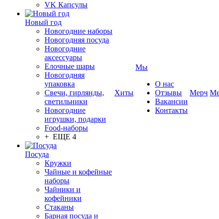
VK Капсулы
Новый год
Новогодние наборы
Новогодняя посуда
Новогодние
аксессуары
Елочные шары
Мы
Новогодняя
упаковка
О нас
Свечи, гирлянды,
Хиты
Отзывы
Мерч
Ме
светильники
Вакансии
Новогодние
Контакты
игрушки, подарки
Food-наборы
+ ЕЩЕ 4
Посуда
Кружки
Чайные и кофейные
наборы
Чайники и
кофейники
Стаканы
Барная посуда и