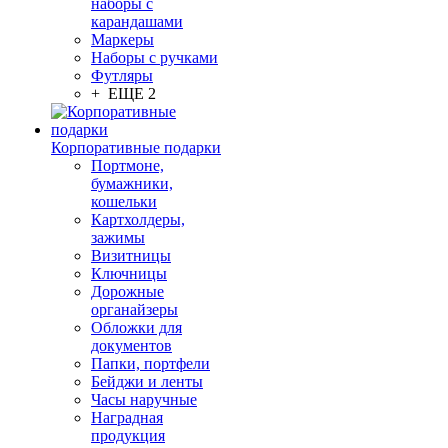
наборы с
карандашами
Маркеры
Наборы с ручками
Футляры
+ ЕЩЕ 2
Корпоративные подарки
Портмоне,
бумажники,
кошельки
Картхолдеры,
зажимы
Визитницы
Ключницы
Дорожные
органайзеры
Обложки для
документов
Папки, портфели
Бейджи и ленты
Часы наручные
Наградная
продукция