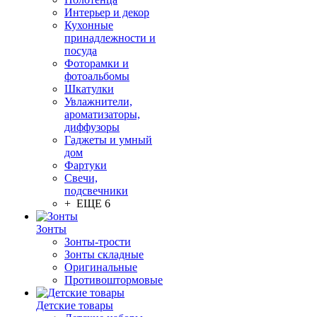
Интерьер и декор
Кухонные
принадлежности и
посуда
Фоторамки и
фотоальбомы
Шкатулки
Увлажнители,
ароматизаторы,
диффузоры
Гаджеты и умный
дом
Фартуки
Свечи,
подсвечники
+ ЕЩЕ 6
Зонты
Зонты-трости
Зонты складные
Оригинальные
Противоштормовые
Детские товары