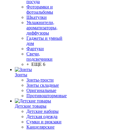
посуда
Фоторамки и
фотоальбомы
Шкатулки
Увлажнители,
ароматизаторы,
диффузоры
Гаджеты и умный
дом
Фартуки
Свечи,
подсвечники
+ ЕЩЕ 6
Зонты
Зонты-трости
Зонты складные
Оригинальные
Противоштормовые
Детские товары
Детские наборы
Детская одежда
Сумки и рюкзаки
Канцелярские