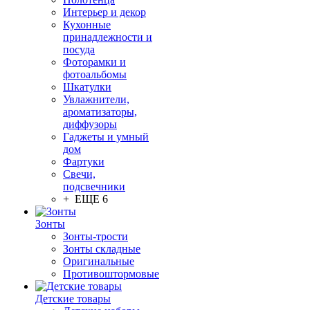
Интерьер и декор
Кухонные
принадлежности и
посуда
Фоторамки и
фотоальбомы
Шкатулки
Увлажнители,
ароматизаторы,
диффузоры
Гаджеты и умный
дом
Фартуки
Свечи,
подсвечники
+ ЕЩЕ 6
Зонты
Зонты-трости
Зонты складные
Оригинальные
Противоштормовые
Детские товары