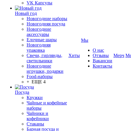
VK Капсулы
Новый год
Новогодние наборы
Новогодняя посуда
Новогодние
аксессуары
Елочные шары
Мы
Новогодняя
упаковка
О нас
Свечи, гирлянды,
Хиты
Отзывы
Мерч
Ме
светильники
Вакансии
Новогодние
Контакты
игрушки, подарки
Food-наборы
+ ЕЩЕ 4
Посуда
Кружки
Чайные и кофейные
наборы
Чайники и
кофейники
Стаканы
Барная посуда и