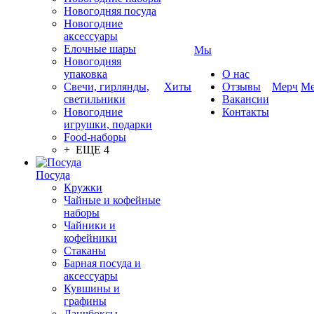
Новогодняя посуда
Новогодние
аксессуары
Елочные шары
Мы
Новогодняя
упаковка
О нас
Свечи, гирлянды,
Хиты
Отзывы
Мерч
Ме
светильники
Вакансии
Новогодние
Контакты
игрушки, подарки
Food-наборы
+ ЕЩЕ 4
Посуда
Кружки
Чайные и кофейные
наборы
Чайники и
кофейники
Стаканы
Барная посуда и
аксессуары
Кувшины и
графины
Ланчбоксы