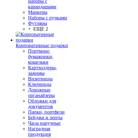
наборы с
карандашами
Маркеры
Наборы с ручками
Футляры
+ ЕЩЕ 2
Корпоративные подарки
Портмоне,
бумажники,
кошельки
Картхолдеры,
зажимы
Визитницы
Ключницы
Дорожные
органайзеры
Обложки для
документов
Папки, портфели
Бейджи и ленты
Часы наручные
Наградная
продукция