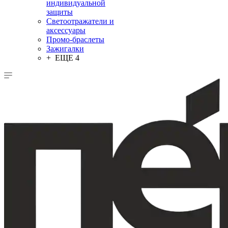
индивидуальной
защиты
Светоотражатели и
аксессуары
Промо-браслеты
Зажигалки
+ ЕЩЕ 4