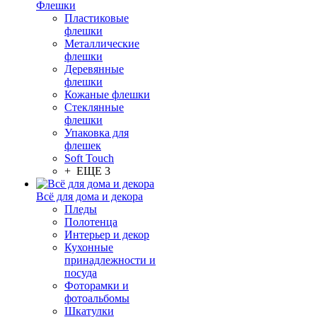
Флешки
Пластиковые
флешки
Металлические
флешки
Деревянные
флешки
Кожаные флешки
Стеклянные
флешки
Упаковка для
флешек
Soft Touch
+ ЕЩЕ 3
Всё для дома и декора
Пледы
Полотенца
Интерьер и декор
Кухонные
принадлежности и
посуда
Фоторамки и
фотоальбомы
Шкатулки