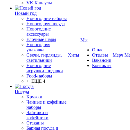
VK Капсулы
Новый год
Новогодние наборы
Новогодняя посуда
Новогодние
аксессуары
Елочные шары
Мы
Новогодняя
упаковка
О нас
Свечи, гирлянды,
Хиты
Отзывы
Мерч
Ме
светильники
Вакансии
Новогодние
Контакты
игрушки, подарки
Food-наборы
+ ЕЩЕ 4
Посуда
Кружки
Чайные и кофейные
наборы
Чайники и
кофейники
Стаканы
Барная посуда и