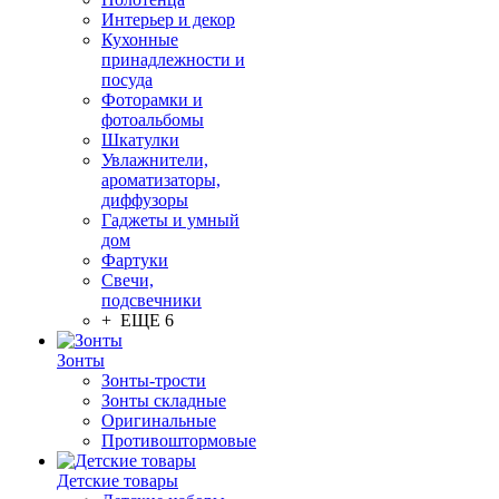
Интерьер и декор
Кухонные
принадлежности и
посуда
Фоторамки и
фотоальбомы
Шкатулки
Увлажнители,
ароматизаторы,
диффузоры
Гаджеты и умный
дом
Фартуки
Свечи,
подсвечники
+ ЕЩЕ 6
Зонты
Зонты-трости
Зонты складные
Оригинальные
Противоштормовые
Детские товары