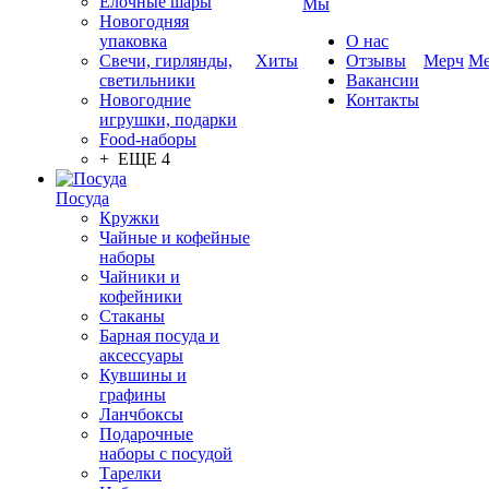
Елочные шары
Мы
Новогодняя
упаковка
О нас
Свечи, гирлянды,
Хиты
Отзывы
Мерч
Ме
светильники
Вакансии
Новогодние
Контакты
игрушки, подарки
Food-наборы
+ ЕЩЕ 4
Посуда
Кружки
Чайные и кофейные
наборы
Чайники и
кофейники
Стаканы
Барная посуда и
аксессуары
Кувшины и
графины
Ланчбоксы
Подарочные
наборы с посудой
Тарелки