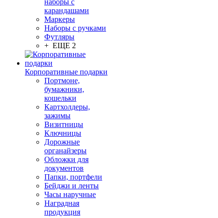
наборы с
карандашами
Маркеры
Наборы с ручками
Футляры
+ ЕЩЕ 2
Корпоративные подарки
Портмоне,
бумажники,
кошельки
Картхолдеры,
зажимы
Визитницы
Ключницы
Дорожные
органайзеры
Обложки для
документов
Папки, портфели
Бейджи и ленты
Часы наручные
Наградная
продукция