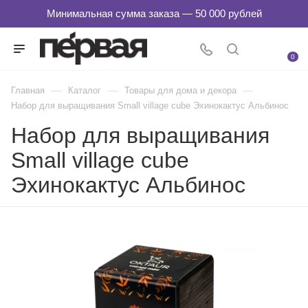
0
—
—
—
Главная
Каталог
Товары для дома и декора
Набор для выращивания Small village cube Эхинокактус Альбинос
Набор для выращивания
Small village cube
Эхинокактус Альбинос