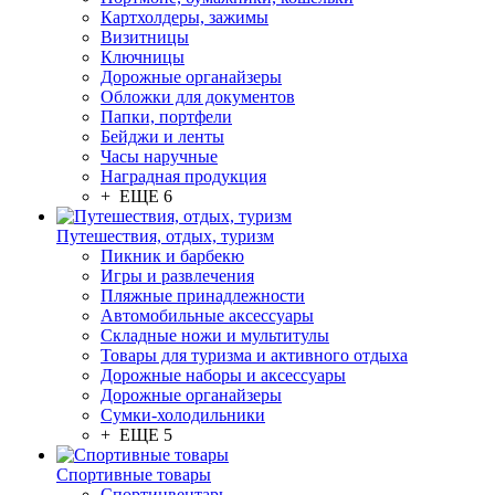
Картхолдеры, зажимы
Визитницы
Ключницы
Дорожные органайзеры
Обложки для документов
Папки, портфели
Бейджи и ленты
Часы наручные
Наградная продукция
+ ЕЩЕ 6
Путешествия, отдых, туризм
Пикник и барбекю
Игры и развлечения
Пляжные принадлежности
Автомобильные аксессуары
Складные ножи и мультитулы
Товары для туризма и активного отдыха
Дорожные наборы и аксессуары
Дорожные органайзеры
Сумки-холодильники
+ ЕЩЕ 5
Спортивные товары
Спортинвентарь