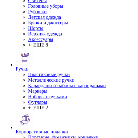
Свитеры
Головные уборы
Рубашки
Детская одежда
Брюки и джоггеры
Шорты
Верхняя одежда
Аксессуары
+ ЕЩЕ 8
Ручки
Пластиковые ручки
Металлические ручки
Карандаши и наборы с карандашами
Маркеры
Наборы с ручками
Футляры
+ ЕЩЕ 2
Корпоративные подарки
Портмоне, бумажники, кошельки