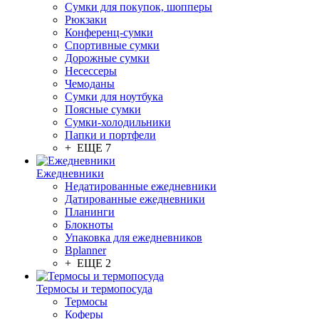
Сумки для покупок, шопперы
Рюкзаки
Конференц-сумки
Спортивные сумки
Дорожные сумки
Несессеры
Чемоданы
Сумки для ноутбука
Поясные сумки
Сумки-холодильники
Папки и портфели
+ ЕЩЕ 7
Ежедневники
Недатированные ежедневники
Датированные ежедневники
Планинги
Блокноты
Упаковка для ежедневников
Bplanner
+ ЕЩЕ 2
Термосы и термопосуда
Термосы
Коферы