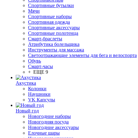
Спортивные бутылки
Мячи
Спортивные наборы
Спортивная одежда
Спортивные аксессуары
Спортивные полотенца
Смарт-браслеты
Атрибутика болельщика
Инструменты для массажа
Светоотражающие элементы для бега и велоспорта
Обувь
Смарт-часы
+ ЕЩЕ 9
Акустика
Колонки
Наушники
VK Капсулы
Новый год
Новогодние наборы
Новогодняя посуда
Новогодние аксессуары
Елочные шары