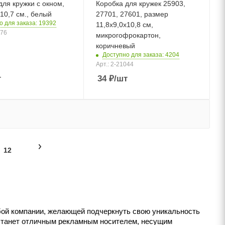
для кружки с окном,
Коробка для кружек 25903,
х10,7 см., белый
27701, 27601, размер
о для заказа: 19392
11,8х9,0х10,8 см,
976
микрогофрокартон,
коричневый
Доступно для заказа: 4204
Арт.: 2-21044
т
34
₽
/шт
12
бой компании, желающей подчеркнуть свою уникальность
 станет отличным рекламным носителем, несущим