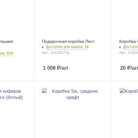
ольшая,
Подарочная коробка Лист
Коробка
Доступно для заказа: 18
Доступно
Арт.: 3-625077p
Арт.: 3-62
аза: 659
1 008
₽
/шт
20
₽
/ш