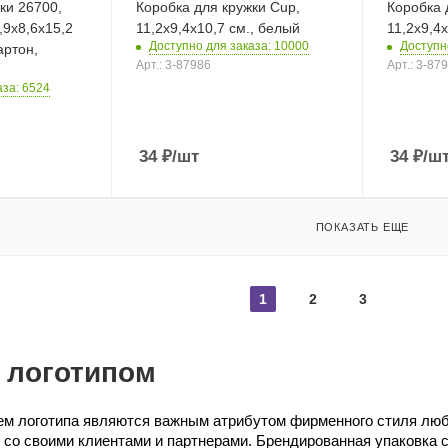
ки 26700,
Коробка для кружки Cup,
Коробка 
,9х8,6х15,2
11,2х9,4х10,7 см., белый
11,2х9,4
Доступно для заказа: 10000
Доступн
артон,
Арт.: 3-87986
Арт.: 3-87
аза: 6524
34
₽
/шт
34
₽
/ш
ПОКАЗАТЬ ЕЩЕ
1
2
3
 логотипом
ем логотипа являются важным атрибутом фирменного стиля лю
 со своими клиентами и партнерами. Брендированная упаковка