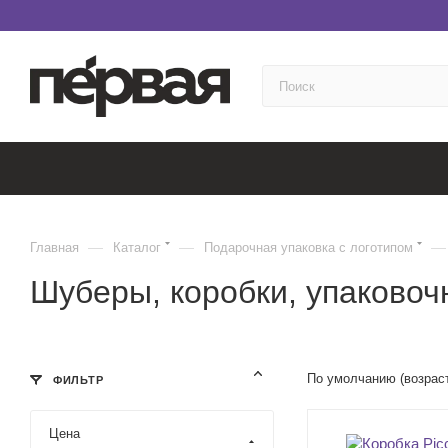
—
—
—
Главная
Каталог
Подарочная упаковка с логотипом
Шуберы, коробки, упаковоч
По умолчанию (возрас
ФИЛЬТР
Цена