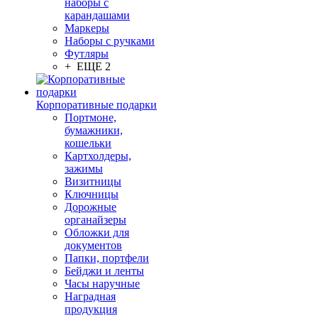
наборы с
карандашами
Маркеры
Наборы с ручками
Футляры
+ ЕЩЕ 2
Корпоративные подарки
Портмоне,
бумажники,
кошельки
Картхолдеры,
зажимы
Визитницы
Ключницы
Дорожные
органайзеры
Обложки для
документов
Папки, портфели
Бейджи и ленты
Часы наручные
Наградная
продукция