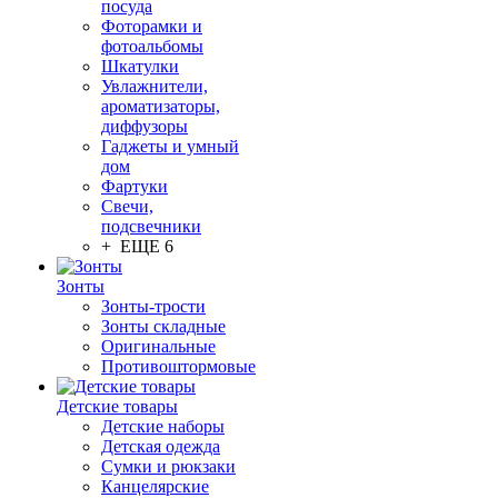
посуда
Фоторамки и
фотоальбомы
Шкатулки
Увлажнители,
ароматизаторы,
диффузоры
Гаджеты и умный
дом
Фартуки
Свечи,
подсвечники
+ ЕЩЕ 6
Зонты
Зонты-трости
Зонты складные
Оригинальные
Противоштормовые
Детские товары
Детские наборы
Детская одежда
Сумки и рюкзаки
Канцелярские