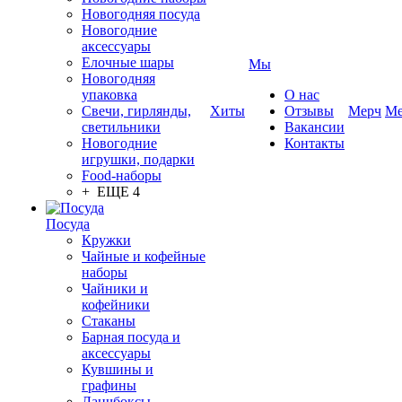
Новогодняя посуда
Новогодние
аксессуары
Елочные шары
Мы
Новогодняя
упаковка
О нас
Свечи, гирлянды,
Хиты
Отзывы
Мерч
Ме
светильники
Вакансии
Новогодние
Контакты
игрушки, подарки
Food-наборы
+ ЕЩЕ 4
Посуда
Кружки
Чайные и кофейные
наборы
Чайники и
кофейники
Стаканы
Барная посуда и
аксессуары
Кувшины и
графины
Ланчбоксы