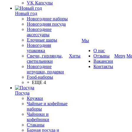
VK Капсулы
Новый год
Новогодние наборы
Новогодняя посуда
Новогодние
аксессуары
Елочные шары
Мы
Новогодняя
упаковка
О нас
Свечи, гирлянды,
Хиты
Отзывы
Мерч
Ме
светильники
Вакансии
Новогодние
Контакты
игрушки, подарки
Food-наборы
+ ЕЩЕ 4
Посуда
Кружки
Чайные и кофейные
наборы
Чайники и
кофейники
Стаканы
Барная посуда и