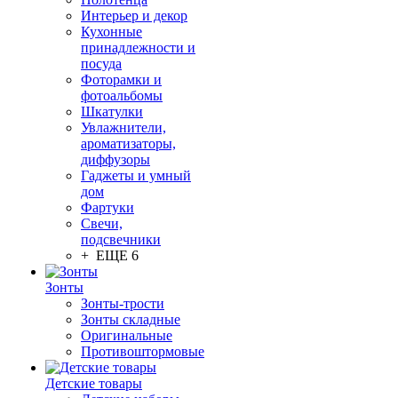
Интерьер и декор
Кухонные
принадлежности и
посуда
Фоторамки и
фотоальбомы
Шкатулки
Увлажнители,
ароматизаторы,
диффузоры
Гаджеты и умный
дом
Фартуки
Свечи,
подсвечники
+ ЕЩЕ 6
Зонты
Зонты-трости
Зонты складные
Оригинальные
Противоштормовые
Детские товары