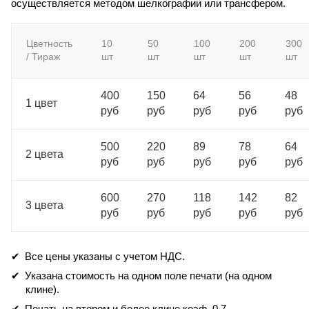
осуществляется методом шелкографии или трансфером.
Цветность
10
50
100
200
300
/ Тираж
шт
шт
шт
шт
шт
400
150
64
56
48
1 цвет
руб
руб
руб
руб
руб
500
220
89
78
64
2 цвета
руб
руб
руб
руб
руб
600
270
118
142
82
3 цвета
руб
руб
руб
руб
руб
Все цены указаны с учетом НДС.
Указана стоимость на одном поле печати (на одном
клине).
Печать на втором и более клине коэф. 0,7.