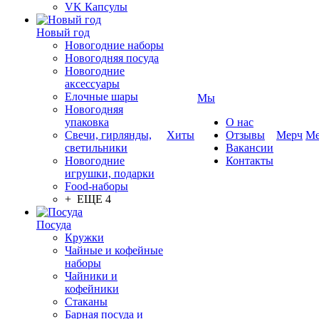
VK Капсулы
Новый год
Новогодние наборы
Новогодняя посуда
Новогодние
аксессуары
Елочные шары
Мы
Новогодняя
упаковка
О нас
Свечи, гирлянды,
Хиты
Отзывы
Мерч
Ме
светильники
Вакансии
Новогодние
Контакты
игрушки, подарки
Food-наборы
+ ЕЩЕ 4
Посуда
Кружки
Чайные и кофейные
наборы
Чайники и
кофейники
Стаканы
Барная посуда и