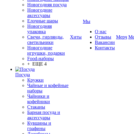
Новогодняя посуда
Новогодние
аксессуары
Елочные шары
Мы
Новогодняя
упаковка
О нас
Свечи, гирлянды,
Хиты
Отзывы
Мерч
Ме
светильники
Вакансии
Новогодние
Контакты
игрушки, подарки
Food-наборы
+ ЕЩЕ 4
Посуда
Кружки
Чайные и кофейные
наборы
Чайники и
кофейники
Стаканы
Барная посуда и
аксессуары
Кувшины и
графины
Ланчбоксы