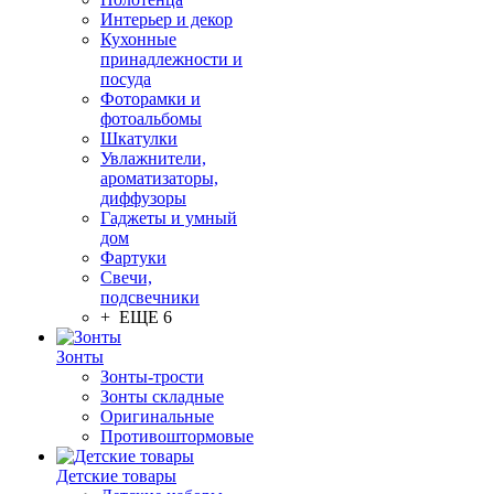
Интерьер и декор
Кухонные
принадлежности и
посуда
Фоторамки и
фотоальбомы
Шкатулки
Увлажнители,
ароматизаторы,
диффузоры
Гаджеты и умный
дом
Фартуки
Свечи,
подсвечники
+ ЕЩЕ 6
Зонты
Зонты-трости
Зонты складные
Оригинальные
Противоштормовые
Детские товары