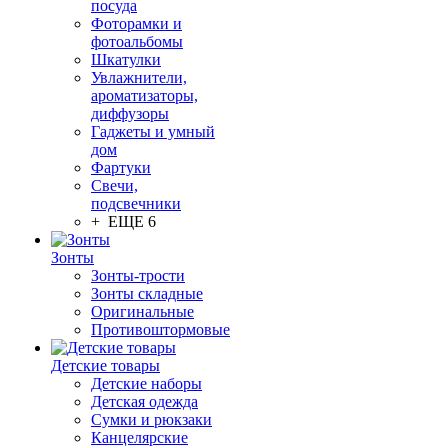
посуда
Фоторамки и
фотоальбомы
Шкатулки
Увлажнители,
ароматизаторы,
диффузоры
Гаджеты и умный
дом
Фартуки
Свечи,
подсвечники
+ ЕЩЕ 6
Зонты
Зонты-трости
Зонты складные
Оригинальные
Противоштормовые
Детские товары
Детские наборы
Детская одежда
Сумки и рюкзаки
Канцелярские