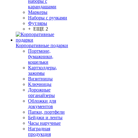
наборы с
карандашами
Маркеры
Наборы с ручками
Футляры
+ ЕЩЕ 2
Корпоративные подарки
Портмоне,
бумажники,
кошельки
Картхолдеры,
зажимы
Визитницы
Ключницы
Дорожные
органайзеры
Обложки для
документов
Папки, портфели
Бейджи и ленты
Часы наручные
Наградная
продукция