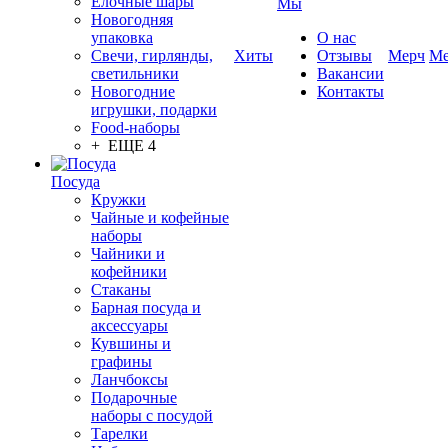
Елочные шары
Мы
Новогодняя
упаковка
О нас
Свечи, гирлянды,
Хиты
Отзывы
Мерч
Ме
светильники
Вакансии
Новогодние
Контакты
игрушки, подарки
Food-наборы
+ ЕЩЕ 4
Посуда
Кружки
Чайные и кофейные
наборы
Чайники и
кофейники
Стаканы
Барная посуда и
аксессуары
Кувшины и
графины
Ланчбоксы
Подарочные
наборы с посудой
Тарелки