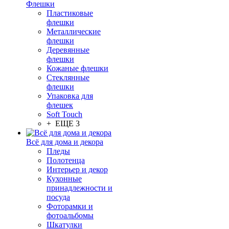
Флешки
Пластиковые
флешки
Металлические
флешки
Деревянные
флешки
Кожаные флешки
Стеклянные
флешки
Упаковка для
флешек
Soft Touch
+ ЕЩЕ 3
Всё для дома и декора
Пледы
Полотенца
Интерьер и декор
Кухонные
принадлежности и
посуда
Фоторамки и
фотоальбомы
Шкатулки