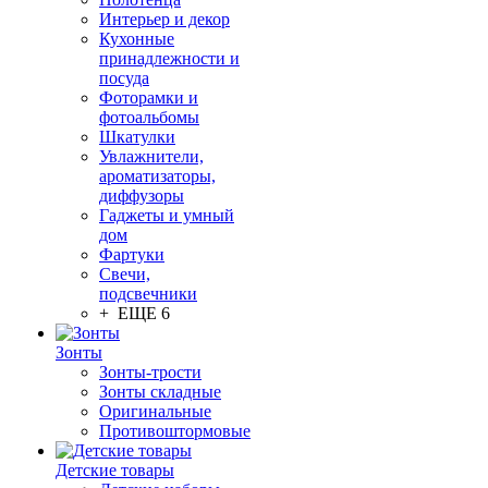
Интерьер и декор
Кухонные
принадлежности и
посуда
Фоторамки и
фотоальбомы
Шкатулки
Увлажнители,
ароматизаторы,
диффузоры
Гаджеты и умный
дом
Фартуки
Свечи,
подсвечники
+ ЕЩЕ 6
Зонты
Зонты-трости
Зонты складные
Оригинальные
Противоштормовые
Детские товары