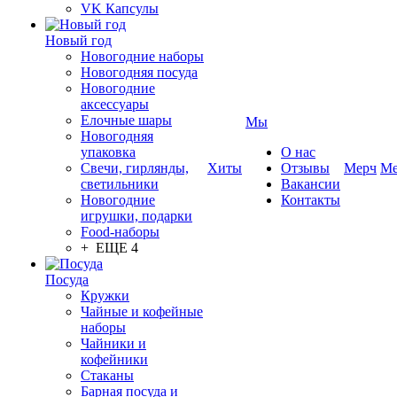
VK Капсулы
Новый год
Новогодние наборы
Новогодняя посуда
Новогодние
аксессуары
Елочные шары
Мы
Новогодняя
упаковка
О нас
Свечи, гирлянды,
Хиты
Отзывы
Мерч
Ме
светильники
Вакансии
Новогодние
Контакты
игрушки, подарки
Food-наборы
+ ЕЩЕ 4
Посуда
Кружки
Чайные и кофейные
наборы
Чайники и
кофейники
Стаканы
Барная посуда и