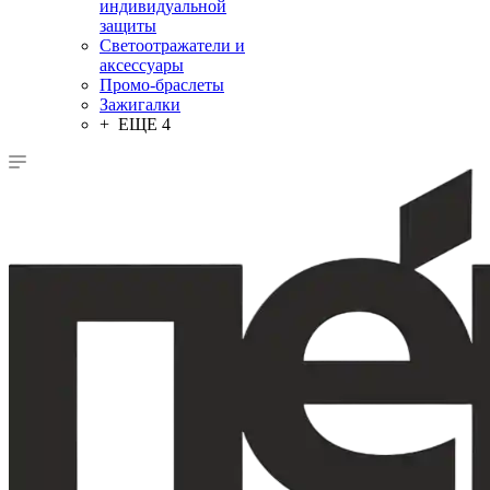
индивидуальной
защиты
Светоотражатели и
аксессуары
Промо-браслеты
Зажигалки
+ ЕЩЕ 4