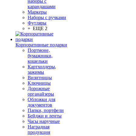
наборы с
карандашами
Маркеры
Наборы с ручками
Футляры
+ ЕЩЕ 2
Корпоративные подарки
Портмоне,
бумажники,
кошельки
Картхолдеры,
зажимы
Визитницы
Ключницы
Дорожные
органайзеры
Обложки для
документов
Папки, портфели
Бейджи и ленты
Часы наручные
Наградная
продукция