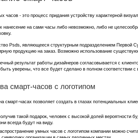
х часов - это процесс придания устройству характерной визуа
х нанесение на сами часы либо невозможно, либо не целесообр
овку.
ство Psds, являющееся структурным подразделением Первой С
ирную продукцию на заказ. Возможно использование существующе
ечный результат работы дизайнеров согласовывается с клиенто
быть уверены, что все будет сделано в полном соответствии с
а смарт-часов с логотипом
 на смарт-часах позволяет создать в глазах потенциальных клие
Получив такой подарок, человек с высокой долей вероятности бу
они всегда будут на виду.
Распространение умных часов с логотипом компании можно счита
 символику организации в самых различных местах.