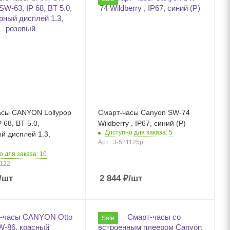
асы CANYON Lollypop
Смарт-часы Canyon SW-74
 68, BT 5.0,
Wildberry , IP67, синий (Р)
Доступно для заказа: 5
й дисплей 1.3,
Арт.: 3-521125p
о для заказа: 10
1122
/шт
2 844
₽
/шт
Sale