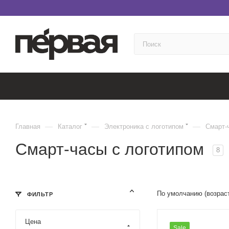
—
—
—
Главная
Каталог
Электроника с логотипом
Смарт-
Смарт-часы с логотипом
8
По умолчанию (возрас
ФИЛЬТР
Цена
Sale