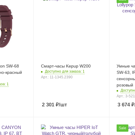
yon SW-68
Смарт-часы Kepup W200
Умные ч
Доступно для заказа: 1
мно-красный
SW-63, IP
Арт.: 11-1345.2390
сенсорны
за: 1
розовый
Доступн
Арт.: 3-52
2 301
₽
/шт
3 674
₽
Sale