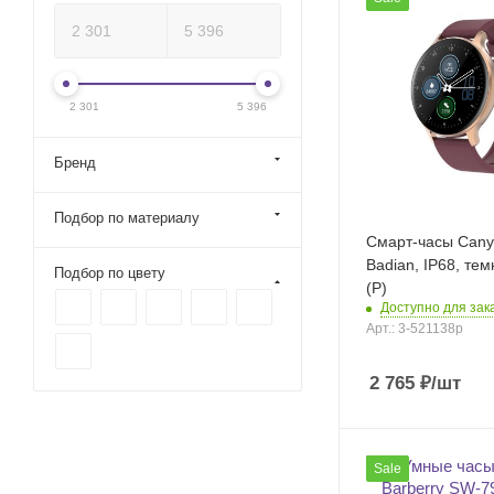
2 301
5 396
Бренд
Подбор по материалу
Смарт-часы Can
Badian, IP68, те
Подбор по цвету
(Р)
Доступно для зака
Арт.: 3-521138p
2 765
₽
/шт
Sale