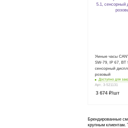
Умные часы CAN
SW-79, IP 67, BT 
сенсорный диспле
розовый
Доступно для зака
Арт.: 3-521131
3 674
₽
/шт
Брендированные сма
крупным клиентам. Т