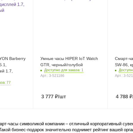
YON Barberry
Умные часы HIPER IoT Watch
Смарт-ч
5.1,
GTR, черный/голубой
SW-86, к
Доступно для заказа: 1
Доступн
й 1.7,
Арт.: 3-521186
Арт.: 3-52
за: 77
3 777
₽
/шт
4 788
₽
рт-часы символикой компании – отличный корпоративный сувени
акой бизнес-подарок значительно поднимет рейтинг вашей орган