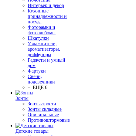
Интерьер и декор
Кухонные
принадлежности и
посуда
Фоторамки и
фотоальбомы
Шкатулки
Увлажнители,
ароматизаторы,
диффузоры
Гаджеты и умный
дом
Фартуки
Свечи,
подсвечники
+ ЕЩЕ 6
Зонты
Зонты-трости
Зонты складные
Оригинальные
Противоштормовые
Детские товары