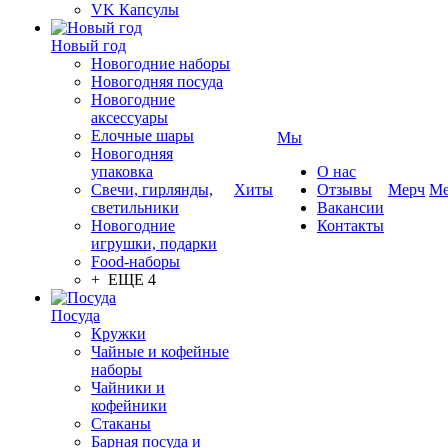
VK Капсулы
Новый год
Новогодние наборы
Новогодняя посуда
Новогодние
аксессуары
Елочные шары
Мы
Новогодняя
упаковка
О нас
Свечи, гирлянды,
Хиты
Отзывы
Мерч
Ме
светильники
Вакансии
Новогодние
Контакты
игрушки, подарки
Food-наборы
+ ЕЩЕ 4
Посуда
Кружки
Чайные и кофейные
наборы
Чайники и
кофейники
Стаканы
Барная посуда и