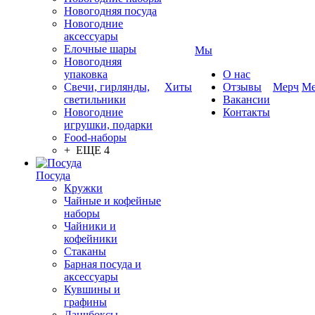
Новогодняя посуда
Новогодние
аксессуары
Елочные шары
Мы
Новогодняя
упаковка
О нас
Свечи, гирлянды,
Хиты
Отзывы
Мерч
Ме
светильники
Вакансии
Новогодние
Контакты
игрушки, подарки
Food-наборы
+ ЕЩЕ 4
Посуда
Кружки
Чайные и кофейные
наборы
Чайники и
кофейники
Стаканы
Барная посуда и
аксессуары
Кувшины и
графины
Ланчбоксы