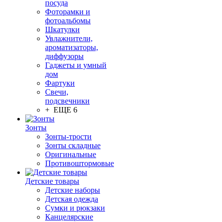
посуда
Фоторамки и
фотоальбомы
Шкатулки
Увлажнители,
ароматизаторы,
диффузоры
Гаджеты и умный
дом
Фартуки
Свечи,
подсвечники
+ ЕЩЕ 6
Зонты
Зонты-трости
Зонты складные
Оригинальные
Противоштормовые
Детские товары
Детские наборы
Детская одежда
Сумки и рюкзаки
Канцелярские