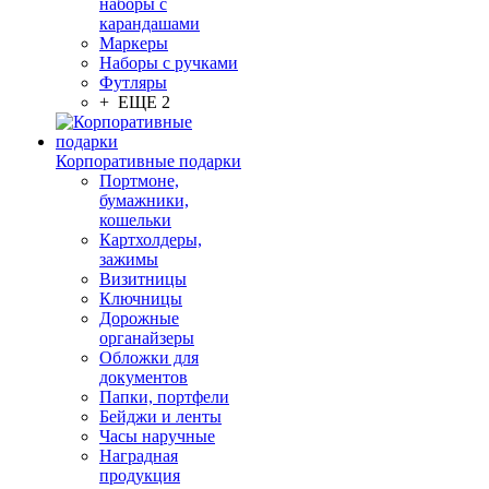
наборы с
карандашами
Маркеры
Наборы с ручками
Футляры
+ ЕЩЕ 2
Корпоративные подарки
Портмоне,
бумажники,
кошельки
Картхолдеры,
зажимы
Визитницы
Ключницы
Дорожные
органайзеры
Обложки для
документов
Папки, портфели
Бейджи и ленты
Часы наручные
Наградная
продукция