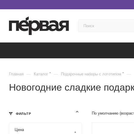
—
—
—
Главная
Каталог
Подарочные наборы с логотипом
Новогодние сладкие подар
По умолчанию (возрас
ФИЛЬТР
Цена