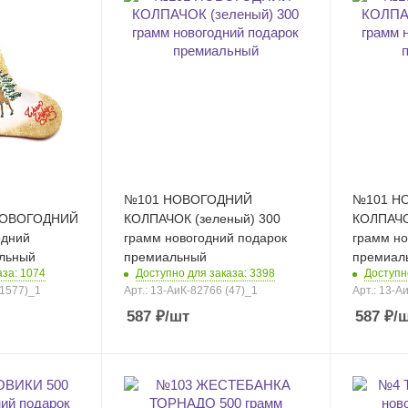
№101 НОВОГОДНИЙ
№101 Н
ОВОГОДНИЙ
КОЛПАЧОК (зеленый) 300
КОЛПАЧО
одний
грамм новогодний подарок
грамм но
альный
премиальный
премиал
аза: 1074
Доступно для заказа: 3398
Доступн
(1577)_1
Арт.: 13-АиК-82766 (47)_1
Арт.: 13-А
587
₽
/шт
587
₽
/