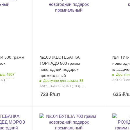
И 500 грамм
№103 ЖЕСТЕБАНКА
№4 ТИК-ТАК 70
рок
ТОРНАДО 500 грамм
новогодн
новогодний подарок
классиче
аза: 4907
Доступн
премиальный
(97)_1
Арт.: 13-А
Доступно для заказа: 33
Арт.: 13-АиК-82843 (103)_1
723
₽
/шт
635
₽
/