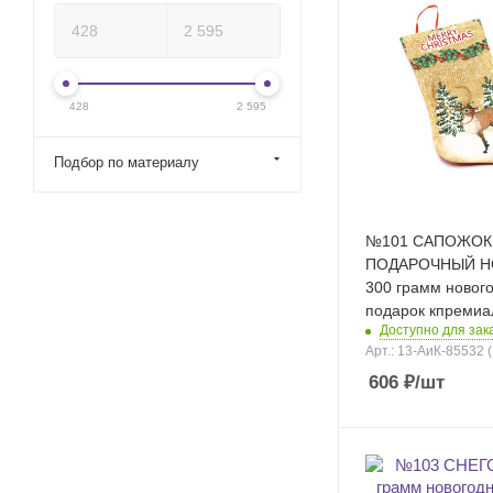
428
2 595
Подбор по материалу
№101 САПОЖОК
ПОДАРОЧНЫЙ Н
300 грамм новог
подарок кпреми
Доступно для зак
Арт.: 13-АиК-85532 
606
₽
/шт