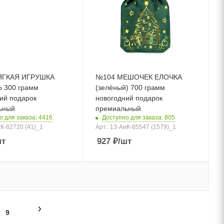
ЯГКАЯ ИГРУШКА
№104 МЕШОЧЕК ЕЛОЧКА
 300 грамм
(зелёный) 700 грамм
ий подарок
новогодний подарок
ьный
премиальный
о для заказа: 4416
Доступно для заказа: 805
иК-82720 (41)_1
Арт.: 13-АиК-85547 (1579)_1
шт
927
₽
/шт
9