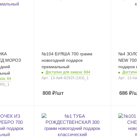
НКА
№104 БУЯША 700 грамм
№4 ЗОЛ
ЕД МОРОЗ
новогодний подарок
NEW 700
одний
премиальный
подарок 
Доступно для заказа: 694
Доступн
льный
Арт.: 13-АиК-82925 (163)_1
Арт.: 13-А
за: 44
(45)_1
808
₽
/шт
686
₽
/