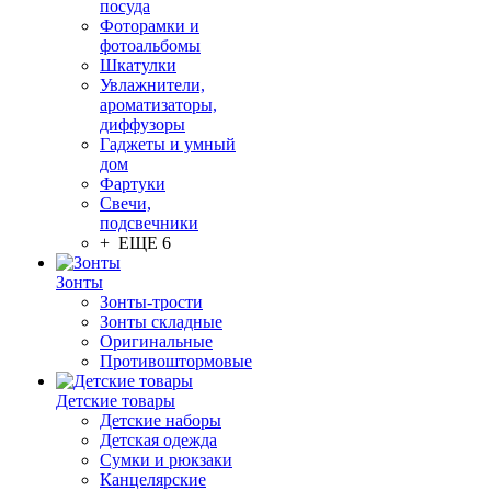
посуда
Фоторамки и
фотоальбомы
Шкатулки
Увлажнители,
ароматизаторы,
диффузоры
Гаджеты и умный
дом
Фартуки
Свечи,
подсвечники
+ ЕЩЕ 6
Зонты
Зонты-трости
Зонты складные
Оригинальные
Противоштормовые
Детские товары
Детские наборы
Детская одежда
Сумки и рюкзаки
Канцелярские