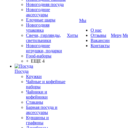
Новогодняя посуда
Новогодние
аксессуары
Елочные шары
Мы
Новогодняя
упаковка
О нас
Свечи, гирлянды,
Хиты
Отзывы
Мерч
Ме
светильники
Вакансии
Новогодние
Контакты
игрушки, подарки
Food-наборы
+ ЕЩЕ 4
Посуда
Кружки
Чайные и кофейные
наборы
Чайники и
кофейники
Стаканы
Барная посуда и
аксессуары
Кувшины и
графины
Ланчбоксы