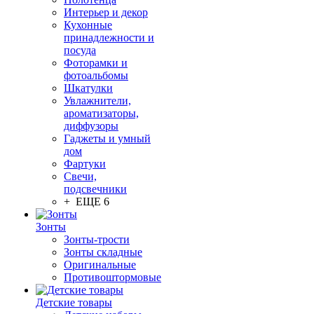
Интерьер и декор
Кухонные
принадлежности и
посуда
Фоторамки и
фотоальбомы
Шкатулки
Увлажнители,
ароматизаторы,
диффузоры
Гаджеты и умный
дом
Фартуки
Свечи,
подсвечники
+ ЕЩЕ 6
Зонты
Зонты-трости
Зонты складные
Оригинальные
Противоштормовые
Детские товары