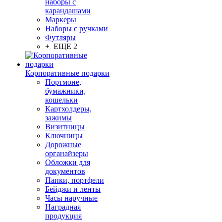
наборы с
карандашами
Маркеры
Наборы с ручками
Футляры
+ ЕЩЕ 2
Корпоративные подарки
Портмоне,
бумажники,
кошельки
Картхолдеры,
зажимы
Визитницы
Ключницы
Дорожные
органайзеры
Обложки для
документов
Папки, портфели
Бейджи и ленты
Часы наручные
Наградная
продукция