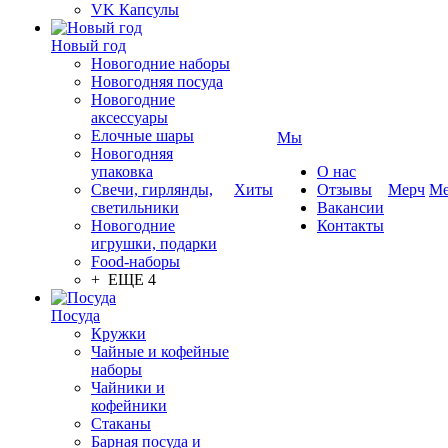
VK Капсулы
Новый год
Новогодние наборы
Новогодняя посуда
Новогодние
аксессуары
Елочные шары
Мы
Новогодняя
упаковка
О нас
Свечи, гирлянды,
Хиты
Отзывы
Мерч
Ме
светильники
Вакансии
Новогодние
Контакты
игрушки, подарки
Food-наборы
+ ЕЩЕ 4
Посуда
Кружки
Чайные и кофейные
наборы
Чайники и
кофейники
Стаканы
Барная посуда и