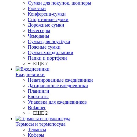
Сумки для покупок, шопперы
Рюкзаки
Конференц-сумки
Спортивные сумки
Дорожные сумки
Несессеры
Чемоданы
Сумки для ноутбука
Поясные сумки
Сумки-холодильники
Папки и портфели
+ ЕЩЕ 7
Ежедневники
Недатированные ежедневники
Датированные ежедневники
Планинги
Блокноты
Упаковка для ежедневников
Bplanner
+ ЕЩЕ 2
Термосы и термопосуда
Термосы
Коферы