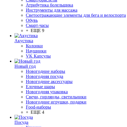
Атрибутика болельщика
Инструменты для массажа
Светоотражающие элементы для бега и велоспорта
Обувь
Смарт-часы
+ ЕЩЕ 9
Акустика
Колонки
Наушники
VK Капсулы
Новый год
Новогодние наборы
Новогодняя посуда
Новогодние аксессуары
Елочные шары
Новогодняя упаковка
Свечи, гирлянды, светильники
Новогодние игрушки, подарки
Food-наборы
+ ЕЩЕ 4
Посуда