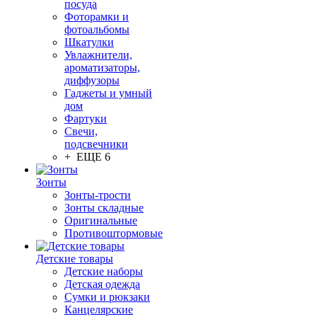
посуда
Фоторамки и
фотоальбомы
Шкатулки
Увлажнители,
ароматизаторы,
диффузоры
Гаджеты и умный
дом
Фартуки
Свечи,
подсвечники
+ ЕЩЕ 6
Зонты
Зонты-трости
Зонты складные
Оригинальные
Противоштормовые
Детские товары
Детские наборы
Детская одежда
Сумки и рюкзаки
Канцелярские