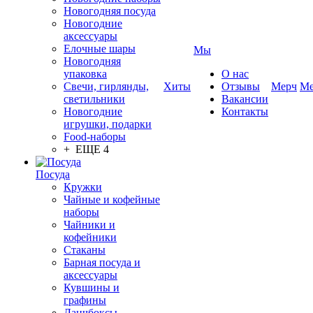
Новогодняя посуда
Новогодние
аксессуары
Елочные шары
Мы
Новогодняя
упаковка
О нас
Свечи, гирлянды,
Хиты
Отзывы
Мерч
Ме
светильники
Вакансии
Новогодние
Контакты
игрушки, подарки
Food-наборы
+ ЕЩЕ 4
Посуда
Кружки
Чайные и кофейные
наборы
Чайники и
кофейники
Стаканы
Барная посуда и
аксессуары
Кувшины и
графины
Ланчбоксы