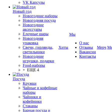
VK Капсулы
Новый год
Новогодние наборы
Новогодняя посуда
Новогодние
аксессуары
Елочные шары
Мы
Новогодняя
упаковка
О нас
Свечи, гирлянды,
Хиты
Отзывы
Мерч
Ме
светильники
Вакансии
Новогодние
Контакты
игрушки, подарки
Food-наборы
+ ЕЩЕ 4
Посуда
Кружки
Чайные и кофейные
наборы
Чайники и
кофейники
Стаканы
Барная посуда и