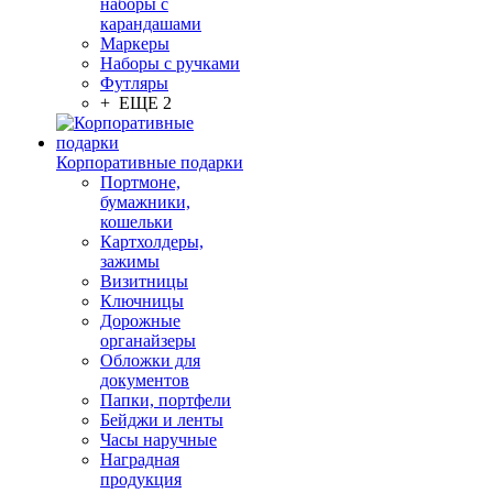
наборы с
карандашами
Маркеры
Наборы с ручками
Футляры
+ ЕЩЕ 2
Корпоративные подарки
Портмоне,
бумажники,
кошельки
Картхолдеры,
зажимы
Визитницы
Ключницы
Дорожные
органайзеры
Обложки для
документов
Папки, портфели
Бейджи и ленты
Часы наручные
Наградная
продукция