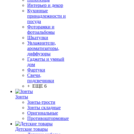
Интерьер и декор
Кухонные
принадлежности и
посуда
Фоторамки и
фотоальбомы
Шкатулки
Увлажнители,
ароматизаторы,
диффузоры
Гаджеты и умный
дом
Фартуки
Свечи,
подсвечники
+ ЕЩЕ 6
Зонты
Зонты-трости
Зонты складные
Оригинальные
Противоштормовые
Детские товары