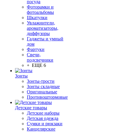
посуда
Фоторамки и
фотоальбомы
Шкатулки
Увлажнители,
ароматизаторы,
диффузоры
Гаджеты и умный
дом
Фартуки
Свечи,
подсвечники
+ ЕЩЕ 6
Зонты
Зонты-трости
Зонты складные
Оригинальные
Противоштормовые
Детские товары
Детские наборы
Детская одежда
Сумки и рюкзаки
Канцелярские