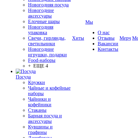
Новогодняя посуда
Новогодние
аксессуары
Елочные шары
Мы
Новогодняя
упаковка
О нас
Свечи, гирлянды,
Хиты
Отзывы
Мерч
Ме
светильники
Вакансии
Новогодние
Контакты
игрушки, подарки
Food-наборы
+ ЕЩЕ 4
Посуда
Кружки
Чайные и кофейные
наборы
Чайники и
кофейники
Стаканы
Барная посуда и
аксессуары
Кувшины и
графины
Ланчбоксы