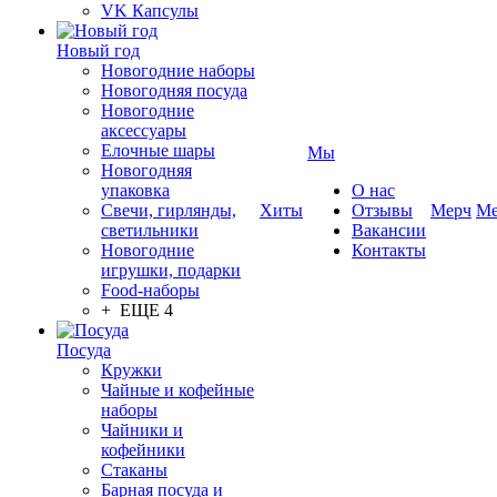
VK Капсулы
Новый год
Новогодние наборы
Новогодняя посуда
Новогодние
аксессуары
Елочные шары
Мы
Новогодняя
упаковка
О нас
Свечи, гирлянды,
Хиты
Отзывы
Мерч
Ме
светильники
Вакансии
Новогодние
Контакты
игрушки, подарки
Food-наборы
+ ЕЩЕ 4
Посуда
Кружки
Чайные и кофейные
наборы
Чайники и
кофейники
Стаканы
Барная посуда и