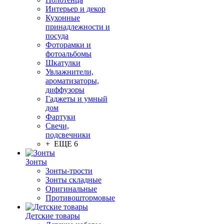
Интерьер и декор
Кухонные
принадлежности и
посуда
Фоторамки и
фотоальбомы
Шкатулки
Увлажнители,
ароматизаторы,
диффузоры
Гаджеты и умный
дом
Фартуки
Свечи,
подсвечники
+ ЕЩЕ 6
Зонты
Зонты-трости
Зонты складные
Оригинальные
Противоштормовые
Детские товары