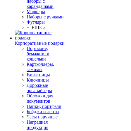
наборы с
карандашами
Маркеры
Наборы с ручками
Футляры
+ ЕЩЕ 2
Корпоративные подарки
Портмоне,
бумажники,
кошельки
Картхолдеры,
зажимы
Визитницы
Ключницы
Дорожные
органайзеры
Обложки для
документов
Папки, портфели
Бейджи и ленты
Часы наручные
Наградная
продукция