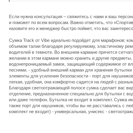
Если нужна консультация – свяжитесь с нами и ваш персо
и поможет по всем вопросам. Важно отметить, что «Спортив
назовите его и менеджер быстро поймет, что вас заинтерес
Сумка Track от Vibe идеально подойдет для марафонов: ком
объемом талии благодаря регулируемому, эластичному ре
водителей в темноте. Во внешнем кармане прячется сетчат
желании в этом кармане можно хранить и другие предметы,
водонепроницаемый замок, защищающий содержимое от вла
песнями. - удобный внешний карман для хранения бутылки 
элементы для усиления безопасности - порт для наушников
легкая, удобная, она комфортно садится на людей с разны
Благодаря светоотражающей полосе сумка сделает вас вид
отделение, предназначенное специально для бутылки с вод
или даже телефон. Бутылка не входит в комплект. Сумка 
также порт для наушников, чтобы вы не расставались с л
комплект не входит) - универсальная, унисекс - светоотр