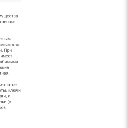
имущества
и звонке
азным
димым для
й. При
 имеет
 любимыми
ающие
тная,
сетчатое
еты, ключи
ги, а
лки (в
ков