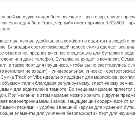
нальный менеджер подробнее расскажет про товар, опишет пре
ная сумка для бега Track, черный» имеет артикул 3-618508 – пр
овало.
пактная, легкая, удобная, она комфортно садится на людей с р
мню. Благодаря светоотражающей полосе сумка сделает вас ви
ое отделение, предназначенное специально для бутылки с водо
 ключи или даже телефон. Бутылка не входит в комплект. Сумка
ги, а также порт для наушников, чтобы вы не расставались с
(в комплект не входит) - универсальная, унисекс - светоотраж
Сумка Track от Vibe идеально подойдет для марафонов: компак
м объемом талии благодаря регулируемому, эластичному ремню.
имым для водителей в темноте. Во внешнем кармане прячется 
ой. При желании в этом кармане можно хранить и другие предм
имеет водонепроницаемый замок, защищающий содержимое от вла
юбимыми песнями. - удобный внешний карман для хранения буты
ажающие элементы для усиления безопасности - порт для наушни