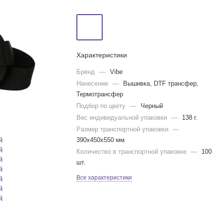
Характеристики
Бренд
—
Vibe
Нанесение
—
Вышивка, DTF трансфер,
Термотрансфер
Подбор по цвету
—
Черный
Вес индивидуальной упаковки
—
138 г.
Размер транспортной упаковки
—
390x450x550 мм
Количество в транспортной упаковке
—
100
шт.
Все характеристики