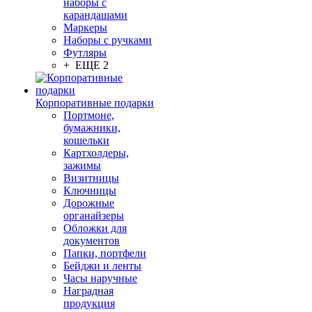
наборы с
карандашами
Маркеры
Наборы с ручками
Футляры
+ ЕЩЕ 2
Корпоративные подарки
Портмоне,
бумажники,
кошельки
Картхолдеры,
зажимы
Визитницы
Ключницы
Дорожные
органайзеры
Обложки для
документов
Папки, портфели
Бейджи и ленты
Часы наручные
Наградная
продукция