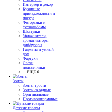
Интерьер и декор
Кухонные
принадлежности и
посуда
Фоторамки и
фотоальбомы
Шкатулки
Увлажнители,
ароматизаторы,
диффузоры
Гаджеты и умный
дом
Фартуки
Свечи,
подсвечники
+ ЕЩЕ 6
Зонты
Зонты-трости
Зонты складные
Оригинальные
Противоштормовые
Детские товары