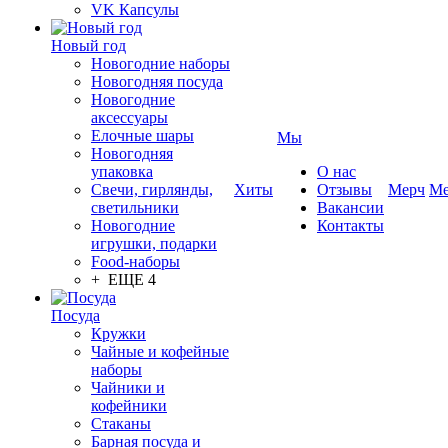
VK Капсулы
Новый год
Новогодние наборы
Новогодняя посуда
Новогодние
аксессуары
Елочные шары
Мы
Новогодняя
упаковка
О нас
Свечи, гирлянды,
Хиты
Отзывы
Мерч
Ме
светильники
Вакансии
Новогодние
Контакты
игрушки, подарки
Food-наборы
+ ЕЩЕ 4
Посуда
Кружки
Чайные и кофейные
наборы
Чайники и
кофейники
Стаканы
Барная посуда и