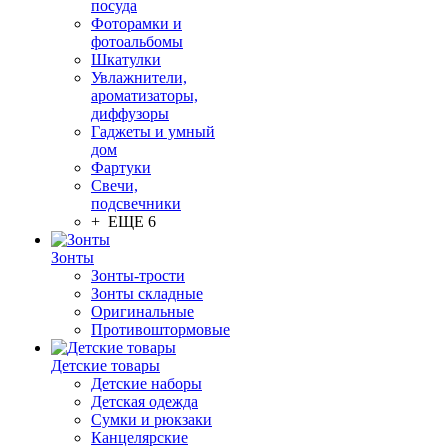
посуда
Фоторамки и
фотоальбомы
Шкатулки
Увлажнители,
ароматизаторы,
диффузоры
Гаджеты и умный
дом
Фартуки
Свечи,
подсвечники
+ ЕЩЕ 6
Зонты
Зонты-трости
Зонты складные
Оригинальные
Противоштормовые
Детские товары
Детские наборы
Детская одежда
Сумки и рюкзаки
Канцелярские