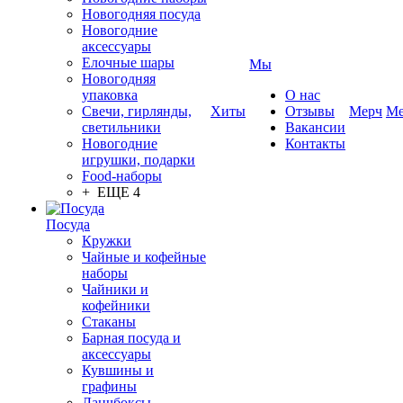
Новогодняя посуда
Новогодние
аксессуары
Елочные шары
Мы
Новогодняя
упаковка
О нас
Свечи, гирлянды,
Хиты
Отзывы
Мерч
Ме
светильники
Вакансии
Новогодние
Контакты
игрушки, подарки
Food-наборы
+ ЕЩЕ 4
Посуда
Кружки
Чайные и кофейные
наборы
Чайники и
кофейники
Стаканы
Барная посуда и
аксессуары
Кувшины и
графины
Ланчбоксы